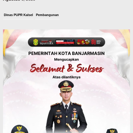
Dinas PUPR Kalsel
Pembangunan
Tindak Lanjut Pascakecelakaan Maut,
Pemerintah Janji Tingkatkan Fasilitas
Keselamatan Jalan Alternatif
Banjarbaru–Batulicin
Agustus 6, 2026
Dinas Kehutanan Kalsel
Tahura Sultan Adam Sempat Alami
Kebakaran Lahan, Api Berhasil
Dipadamkan, Kadishut Kalsel
Memimpin Langsung Aksi di Lapangan
Agustus 6, 2026
Advertorial
Pemkab Balangan