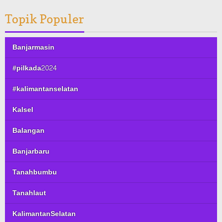
Topik Populer
Banjarmasin
#pilkada2024
#kalimantanselatan
Kalsel
Balangan
Banjarbaru
Tanahbumbu
Tanahlaut
KalimantanSelatan