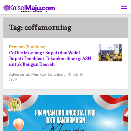
Lewati
ke
konten
Tag:
coffemorning
Pemkab Tanahlaut
Coffee Morning : Bupati dan Wakil
Bupati Tanahlaut Tekankan Sinergi ASN
untuk Bangun Daerah
Advertorial
,
Pemkab Tanahlaut
Juli 9,
oleh
2025
Pasto