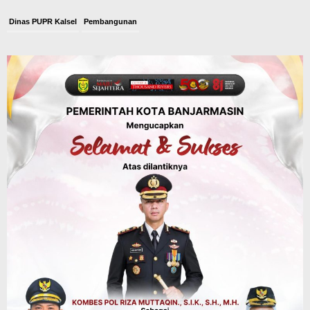
Dinas PUPR Kalsel
Pembangunan
Tindak Lanjut Pascakecelakaan Maut,
Pemerintah Janji Tingkatkan Fasilitas
Keselamatan Jalan Alternatif
Banjarbaru–Batulicin
Agustus 6, 2026
Dinas Kehutanan Kalsel
Tahura Sultan Adam Sempat Alami
Kebakaran Lahan, Api Berhasil
Dipadamkan, Kadishut Kalsel
Memimpin Langsung Aksi di Lapangan
Agustus 6, 2026
Advertorial
Pemkab Balangan