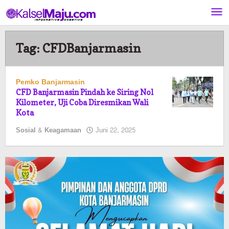
Lewati
ke
konten
Tag:
CFDBanjarmasin
Pemko Banjarmasin
CFD Banjarmasin Pindah ke Siring Nol
Kilometer, Uji Coba Diresmikan Wali
Kota
oleh
Sosial & Keagamaan
Juni 22, 2025
Pasto