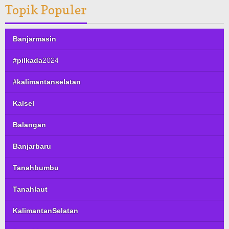
Topik Populer
Banjarmasin
#pilkada2024
#kalimantanselatan
Kalsel
Balangan
Banjarbaru
Tanahbumbu
Tanahlaut
KalimantanSelatan