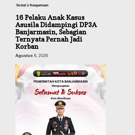
Sosial & Keagamaan
16 Pelaku Anak Kasus
Asusila Didampingi DP3A
Banjarmasin, Sebagian
Ternyata Pernah Jadi
Korban
Agustus 6, 2026
Dinas PUPR Kalsel
Pembangunan
Tindak Lanjut
Pascakecelakaan Maut,
Pemerintah Janji
Tingkatkan Fasilitas
Keselamatan Jalan
Alternatif Banjarbaru–
Batulicin