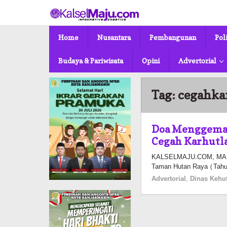
Lewati
ke
konten
Home
Nusantara
Pembangunan
Pol
Budaya & Pariwisata
Opini
Advertorial
Tag:
cegahka
Doa Menggema 
Cegah Karhutl
KALSELMAJU.COM, MART
Taman Hutan Raya (Tahu
Advertorial
,
Dinas Kehu