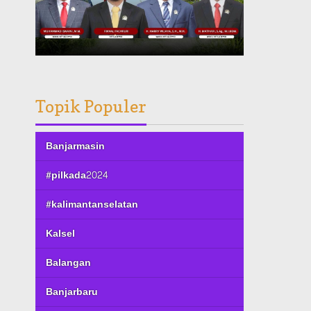
Topik Populer
Banjarmasin
#pilkada2024
#kalimantanselatan
Kalsel
Balangan
Banjarbaru