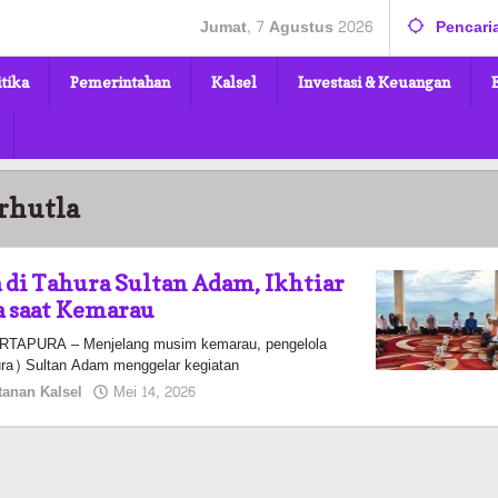
Jumat, 7 Agustus 2026
Pencari
itika
Pemerintahan
Kalsel
Investasi & Keuangan
rhutla
di Tahura Sultan Adam, Ikhtiar
a saat Kemarau
APURA – Menjelang musim kemarau, pengelola
ra) Sultan Adam menggelar kegiatan
oleh
tanan Kalsel
Mei 14, 2026
Kalselmaju
Pimred