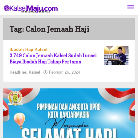
Lewati
ke
konten
Tag:
Calon Jemaah Haji
Ibadah Haji Kalsel
3.749 Calon Jemaah Kalsel Sudah Lunasi
Biaya Ibadah Haji Tahap Pertama
oleh
Headline
,
Kalsel
Februari 26, 2024
elsa
pratiwi