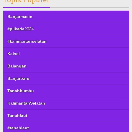
Banjarmasin
#pilkada2024
#kalimantanselatan
Kalsel
Balangan
Banjarbaru
Tanahbumbu
KalimantanSelatan
Tanahlaut
#tanahlaut