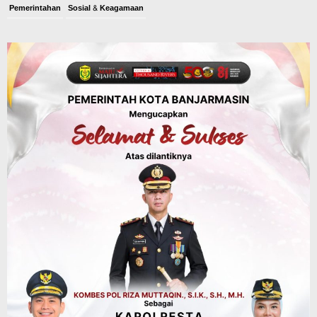
Pemerintahan
Sosial & Keagamaan
Banjarmasin Pilot Project Perlinsos
Digital, Target 30 Persen IKD Masih
Jauh, Komisi II DPR Turun Tangan
Agustus 7, 2026
Dinas PUPR Kalsel
Headline
Pembangunan
Jalan Veteran Km 5,5 Sungai Lulut
Dibuka Pasca Retak dan Amblas,
Angkutan Bertonase 6 Ton Lebih Tak
Diperbolehkan Melintas
Agustus 7, 2026
Headline
Panaskan Kembali Arena Panjat Tebing,
FPTI Banjarmasin Siapkan Sirkuit se-