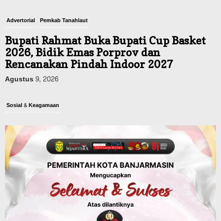
Advertorial
Pemkab Tanahlaut
Bupati Rahmat Buka Bupati Cup Basket
2026, Bidik Emas Porprov dan
Rencanakan Pindah Indoor 2027
Agustus 9, 2026
Sosial & Keagamaan
45 Pramuka Banjarmasin Berangkat ke
Jamnas XII Cibubur, Termasuk Dua
Peserta Berkebutuhan Khusus
Agustus 9, 2026
Budaya & Pariwisata
Bunda PAUD Banjarmasin Ajak Anak
Belajar Sambil Lihat Satwa, Jelajah