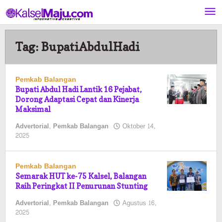
Lewati
ke
konten
Tag:
BupatiAbdulHadi
Pemkab Balangan
Bupati Abdul Hadi Lantik 16 Pejabat,
Dorong Adaptasi Cepat dan Kinerja
Maksimal
Advertorial
,
Pemkab Balangan
Oktober 14,
oleh
2025
Pasto
Pemkab Balangan
Semarak HUT ke-75 Kalsel, Balangan
Raih Peringkat II Penurunan Stunting
Advertorial
,
Pemkab Balangan
Agustus 16,
oleh
2025
Pasto