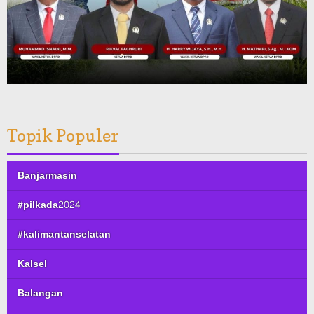
Topik Populer
Banjarmasin
#pilkada2024
#kalimantanselatan
Kalsel
Balangan