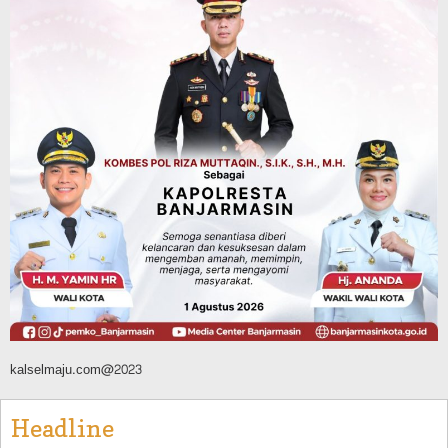
Literasi di Taman Jahri Saleh
Agustus 9, 2026
Advertorial
Pemkab Balangan
28 Pelajar Halong Balangan Jalani
Latihan Intensif Paskibraka, Ditempa
TNI-Polri Sambut HUT ke-81 RI
Agustus 9, 2026
kalselmaju.com@2023
Headline