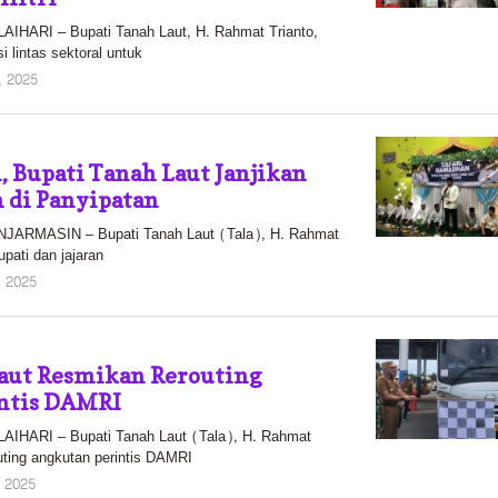
ARI – Bupati Tanah Laut, H. Rahmat Trianto,
 lintas sektoral untuk
oleh
, 2025
Pasto
, Bupati Tanah Laut Janjikan
n di Panyipatan
RMASIN – Bupati Tanah Laut (Tala), H. Rahmat
pati dan jajaran
oleh
, 2025
Pasto
Laut Resmikan Rerouting
ntis DAMRI
HARI – Bupati Tanah Laut (Tala), H. Rahmat
uting angkutan perintis DAMRI
oleh
, 2025