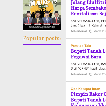
Jelang Idulfitr
Harga Sembako 
Revitalisasi Ba
KALSELMAJU.COM, PELAIHA
Laut (Tala) H. Rahmat T
Advertorial
Maret 26
Popular posts:
Pemkab Tala
Bupati Tanah L
Pegawai Baru
KALSELMAJU.COM, BANJ
Sipil (CPNS) hasil rekru
Advertorial
Maret 25
Ops Ketupat Intan
Pimpin Rakor O
Bupati Tanah L
Kelancaran Idu