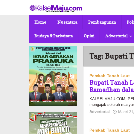
Lewati
ke
konten
Home
Nusantara
Pembangunan
Pol
Budaya & Pariwisata
Opini
Advertorial
Tag:
Bupati 
Pemkab Tanah Laut
Bupati Tanah L
Ramadhan dalam
KALSELMAJU.COM, PELAIH
mengajak seluruh masyar
Advertorial
Maret 31
Pemkab Tanah Laut