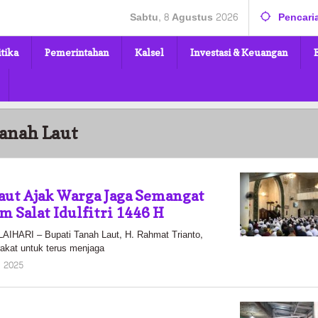
Sabtu, 8 Agustus 2026
Pencari
itika
Pemerintahan
Kalsel
Investasi & Keuangan
Tanah Laut
aut Ajak Warga Jaga Semangat
 Salat Idulfitri 1446 H
ARI – Bupati Tanah Laut, H. Rahmat Trianto,
akat untuk terus menjaga
oleh
, 2025
Pasto