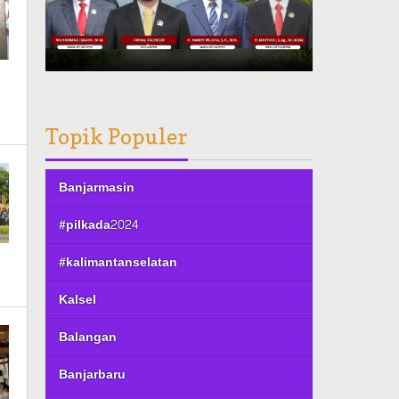
Topik Populer
Banjarmasin
#pilkada2024
#kalimantanselatan
Kalsel
Balangan
Banjarbaru