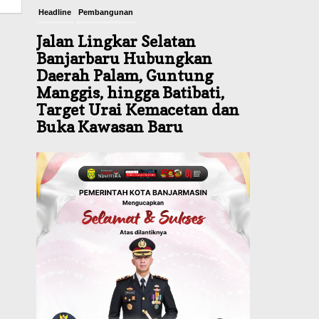
Headline
Pembangunan
Jalan Lingkar Selatan
Banjarbaru Hubungkan
Daerah Palam, Guntung
Manggis, hingga Batibati,
Target Urai Kemacetan dan
Buka Kawasan Baru
Agustus 8, 2026
Headline
Panaskan Kembali Arena
Panjat Tebing, FPTI
Banjarmasin Siapkan
Sirkuit se-Kalsel
Agustus 8, 2026