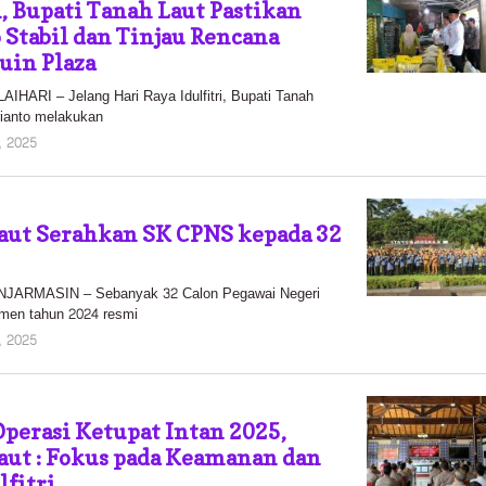
i, Bupati Tanah Laut Pastikan
Stabil dan Tinjau Rencana
juin Plaza
RI – Jelang Hari Raya Idulfitri, Bupati Tanah
rianto melakukan
oleh
, 2025
Pasto
aut Serahkan SK CPNS kepada 32
ARMASIN – Sebanyak 32 Calon Pegawai Negeri
tmen tahun 2024 resmi
oleh
, 2025
Pasto
perasi Ketupat Intan 2025,
aut : Fokus pada Keamanan dan
lfitri