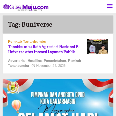
Lewati
ke
konten
Tag:
Buniverse
Pemkab Tanahbumbu
Tanahbumbu Raih Apresiasi Nasional B-
Universe atas Inovasi Layanan Publik
Advertorial
,
Headline
,
Pemerintahan
,
Pemkab
oleh
Tanahbumbu
November 25, 2025
Pasto