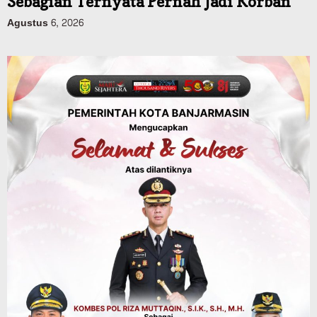
Dinas PUPR Kalsel
Pembangunan
Tindak Lanjut Pascakecelakaan Maut,
Pemerintah Janji Tingkatkan Fasilitas
Keselamatan Jalan Alternatif
Banjarbaru–Batulicin
Agustus 6, 2026
Dinas Kehutanan Kalsel
Tahura Sultan Adam Sempat Alami
Kebakaran Lahan, Api Berhasil
Dipadamkan, Kadishut Kalsel
Memimpin Langsung Aksi di Lapangan
Agustus 6, 2026
Advertorial
Pemkab Balangan