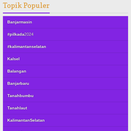
Topik Populer
Banjarmasin
#pilkada2024
#kalimantanselatan
Kalsel
Balangan
Banjarbaru
Tanahbumbu
Tanahlaut
KalimantanSelatan