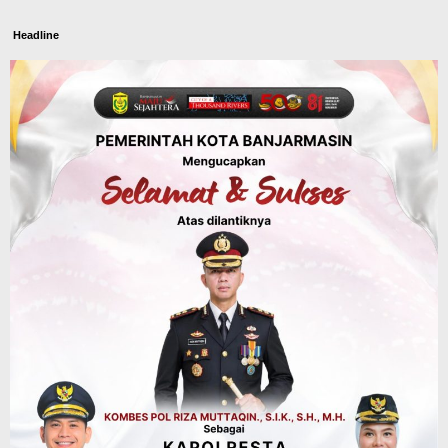
Headline
Panaskan Kembali Arena Panjat Tebing,
FPTI Banjarmasin Siapkan Sirkuit se-
Kalsel
Agustus 8, 2026
Sosial & Keagamaan
Hari Pramuka ke-65, Kwarcab
Banjarmasin Ziarah ke Makam Pangeran
Antasari dan Gelar Ulang Janji
Agustus 8, 2026
Advertorial
Dinas Kehutanan Kalsel
Api Sempat Berkobar, Karhutla di
Tahura Sultan Adam Berhasil