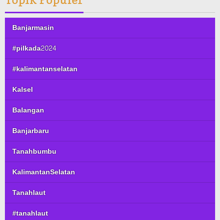
Banjarmasin
#pilkada2024
#kalimantanselatan
Kalsel
Balangan
Banjarbaru
Tanahbumbu
KalimantanSelatan
Tanahlaut
#tanahlaut