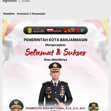
Agustus 7, 2026
Headline
Investasi & Keuangan
KUA-PPAS 2027 Banjarbaru Defisit 170
Miliar, Pendapatan 1,2 Triliun Belanja
1,37 Triliun, Tutup Kekurangan dari
SiLPA
Agustus 7, 2026
Kalsel
Operasi Sikat Intan 2026 Berakhir, Polda
Kalsel Amankan Ribuan Miras Hingga
Beberapa Tuak
Agustus 7, 2026
Pemerintahan
Sosial & Keagamaan