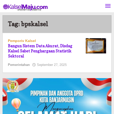
Lewati
ke
konten
Tag:
bpskalsel
Pemporiv Kalsel
Bangun Sistem Data Akurat, Disdag
Kalsel Sabet Penghargaan Statistik
Sektoral
oleh
Pemerintahan
September 27, 2025
Pasto