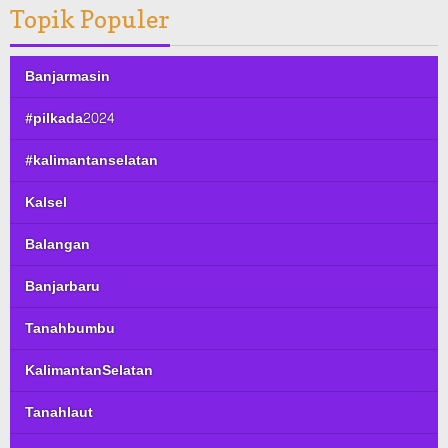
Topik Populer
Banjarmasin
#pilkada2024
#kalimantanselatan
Kalsel
Balangan
Banjarbaru
Tanahbumbu
KalimantanSelatan
Tanahlaut