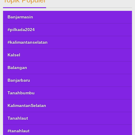
Banjarmasin
#pilkada2024
#kalimantanselatan
Kalsel
Balangan
Banjarbaru
Tanahbumbu
KalimantanSelatan
Tanahlaut
#tanahlaut