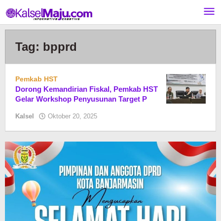
Lewati
ke
konten
Tag:
bpprd
Pemkab HST
Dorong Kemandirian Fiskal, Pemkab HST
Gelar Workshop Penyusunan Target P
oleh
Kalsel
Oktober 20, 2025
Pasto