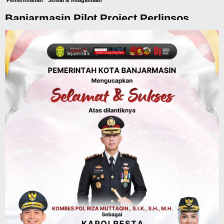
Pemerintahan
Sosial & Keagamaan
Banjarmasin Pilot Project Perlinsos
Digital, Target 30 Persen IKD Masih Jauh,
Komisi II DPR Turun Tangan
Agustus 7, 2026
Dinas PUPR Kalsel
Headline
Pembangunan
Jalan Veteran Km 5,5 Sungai Lulut
Dibuka Pasca Retak dan Amblas,
Angkutan Bertonase 6 Ton Lebih Tak
Diperbolehkan Melintas
Agustus 7, 2026
Headline
Panaskan Kembali Arena Panjat Tebing,
FPTI Banjarmasin Siapkan Sirkuit se-
Kalsel