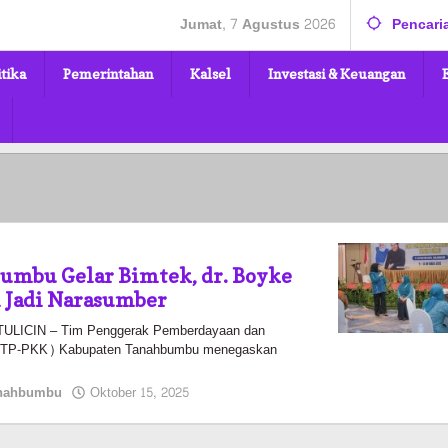
Jumat, 7 Agustus 2026
Pencari
itika
Pemerintahan
Kalsel
Investasi & Keuangan
umbu Gelar Bimtek, dr. Boyke
 Jadi Narasumber
LICIN – Tim Penggerak Pemberdayaan dan
a (TP-PKK) Kabupaten Tanahbumbu menegaskan
oleh
nahbumbu
Oktober 15, 2025
Pasto