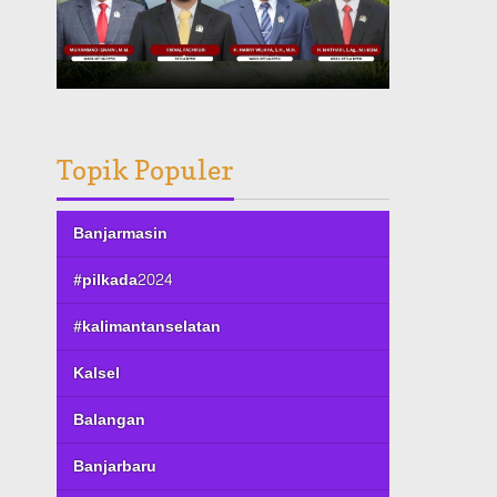
Topik Populer
Banjarmasin
#pilkada2024
#kalimantanselatan
Kalsel
Balangan
Banjarbaru