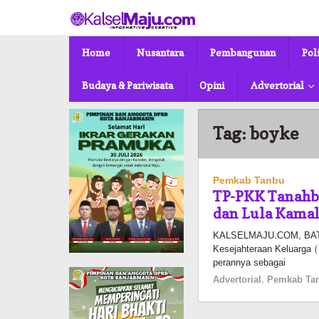
Lewati
ke
konten
Home
Nusantara
Pembangunan
Pol
Budaya & Pariwisata
Opini
Advertorial
Tag:
boyke
Pemkab Tanbu
TP-PKK Tanahb
dan Lula Kamal
KALSELMAJU.COM, BATU
Kesejahteraan Keluarg
perannya sebagai
Advertorial
,
Pemkab Ta