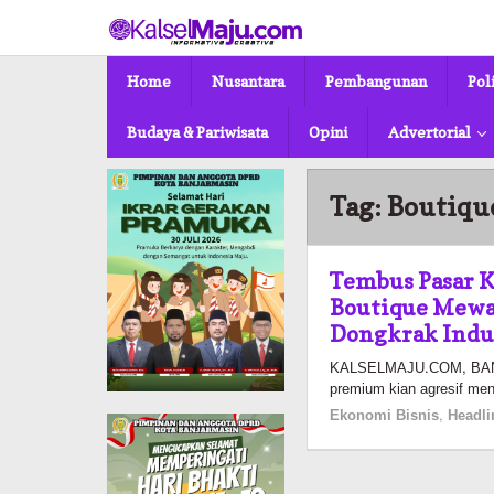
Lewati
ke
konten
Home
Nusantara
Pembangunan
Pol
Budaya & Pariwisata
Opini
Advertorial
Tag:
Boutiqu
Tembus Pasar 
Boutique Mewah
Dongkrak Indu
KALSELMAJU.COM, BANJ
premium kian agresif men
Ekonomi Bisnis
,
Headli