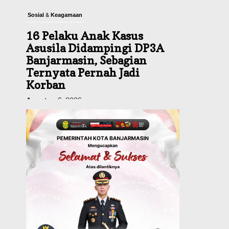
Sosial & Keagamaan
16 Pelaku Anak Kasus
Asusila Didampingi DP3A
Banjarmasin, Sebagian
Ternyata Pernah Jadi
Korban
Agustus 6, 2026
Dinas PUPR Kalsel
Pembangunan
Tindak Lanjut
Pascakecelakaan Maut,
Pemerintah Janji
Tingkatkan Fasilitas
Keselamatan Jalan
Alternatif Banjarbaru–
Batulicin