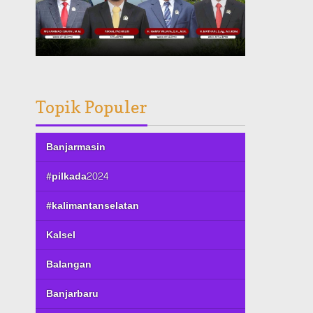
Topik Populer
Banjarmasin
#pilkada2024
#kalimantanselatan
Kalsel
Balangan
Banjarbaru