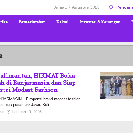
Jumat, 7 Agustus 2026
Pencari
itika
Pemerintahan
Kalsel
Investasi & Keuangan
e
Kalimantan, HIKMAT Buka
 di Banjarmasin dan Siap
stri Modest Fashion
ARMASIN – Ekspansi brand modest fashion
embus pasar luar Jawa. Kali
oleh
ne
Februari 19, 2026
Pasto