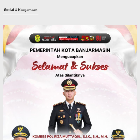
Sosial & Keagamaan
45 Pramuka Banjarmasin Berangkat ke
Jamnas XII Cibubur, Termasuk Dua
Peserta Berkebutuhan Khusus
Agustus 9, 2026
Budaya & Pariwisata
Bunda PAUD Banjarmasin Ajak Anak
Belajar Sambil Lihat Satwa, Jelajah
Literasi di Taman Jahri Saleh
Agustus 9, 2026
Advertorial
Pemkab Balangan
28 Pelajar Halong Balangan Jalani
Latihan Intensif Paskibraka, Ditempa