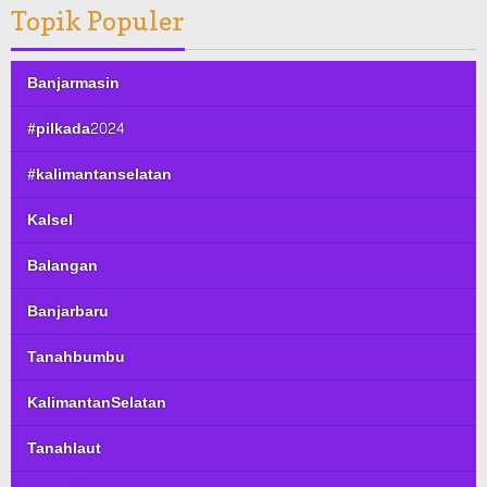
Topik Populer
Banjarmasin
#pilkada2024
#kalimantanselatan
Kalsel
Balangan
Banjarbaru
Tanahbumbu
KalimantanSelatan
Tanahlaut