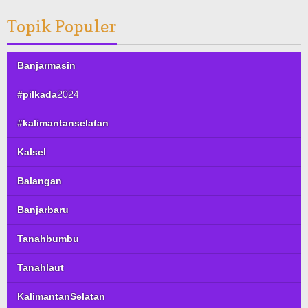
Topik Populer
Banjarmasin
#pilkada2024
#kalimantanselatan
Kalsel
Balangan
Banjarbaru
Tanahbumbu
Tanahlaut
KalimantanSelatan