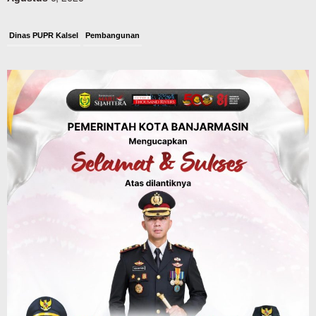
Dinas PUPR Kalsel
Pembangunan
Tindak Lanjut Pascakecelakaan Maut,
Pemerintah Janji Tingkatkan Fasilitas
Keselamatan Jalan Alternatif
Banjarbaru–Batulicin
Agustus 6, 2026
Dinas Kehutanan Kalsel
Tahura Sultan Adam Sempat Alami
Kebakaran Lahan, Api Berhasil
Dipadamkan, Kadishut Kalsel
Memimpin Langsung Aksi di Lapangan
Agustus 6, 2026
Advertorial
Pemkab Balangan