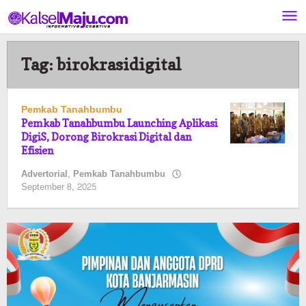
Lewati
ke
konten
Tag:
birokrasidigital
Pemkab Tanahbumbu
Pemkab Tanahbumbu Launching Aplikasi
DigiS, Dorong Birokrasi Digital dan
Efisien
Advertorial
,
Pemkab Tanahbumbu
oleh
September 8, 2025
Pasto