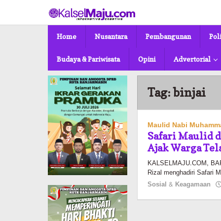
Lewati
ke
konten
Home
Nusantara
Pembangunan
Pol
Budaya & Pariwisata
Opini
Advertorial
Tag:
binjai
Maulid Nabi Muham
Safari Maulid 
Ajak Warga Tel
KALSELMAJU.COM, BARAB
Rizal menghadiri Safari
Sosial & Keagamaan