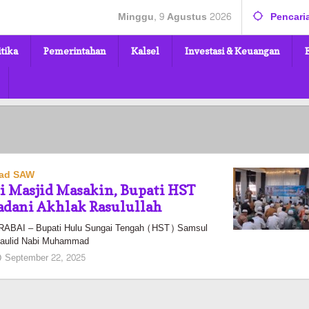
Minggu, 9 Agustus 2026
Pencari
itika
Pemerintahan
Kalsel
Investasi & Keuangan
mad SAW
di Masjid Masakin, Bupati HST
adani Akhlak Rasulullah
AI – Bupati Hulu Sungai Tengah (HST) Samsul
 Maulid Nabi Muhammad
oleh
September 22, 2025
Pasto