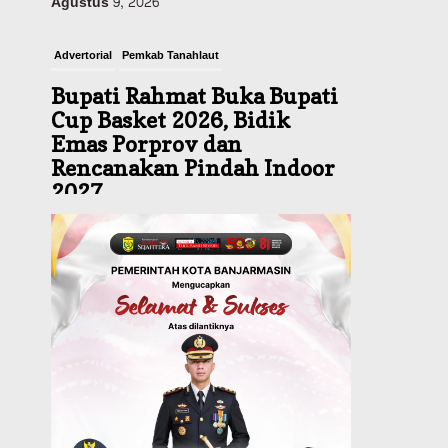
Advertorial
Pemkab Tanahlaut
Bupati Rahmat Buka Bupati
Cup Basket 2026, Bidik
Emas Porprov dan
Rencanakan Pindah Indoor
2027
Agustus 9, 2026
Sosial & Keagamaan
45 Pramuka Banjarmasin
Berangkat ke Jamnas XII
Cibubur, Termasuk Dua
Peserta Berkebutuhan
Khusus
Agustus 9, 2026