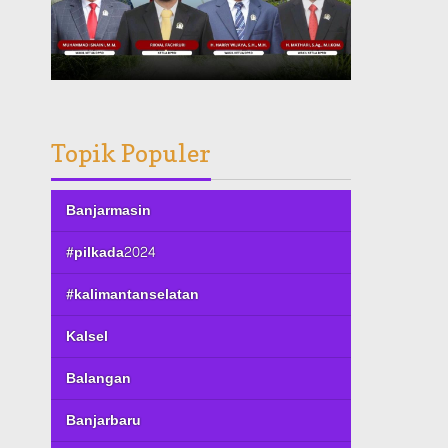
Topik Populer
Banjarmasin
#pilkada2024
#kalimantanselatan
Kalsel
Balangan
Banjarbaru