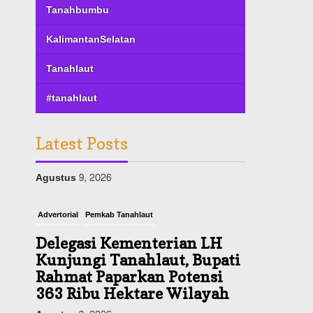
Tanahbumbu
KalimantanSelatan
Tanahlaut
#tanahlaut
Latest Posts
Advertorial
Pemkab Tanahlaut
Delegasi Kementerian LH
Kunjungi Tanahlaut, Bupati
Rahmat Paparkan Potensi
363 Ribu Hektare Wilayah
Agustus 9, 2026