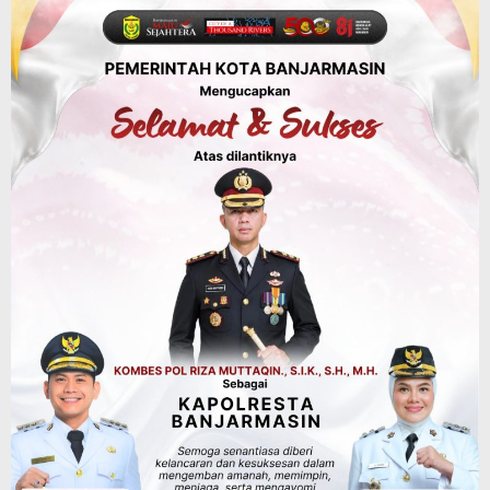
Keselamatan Jalan Alternatif
Banjarbaru–Batulicin
Agustus 6, 2026
Dinas Kehutanan Kalsel
Tahura Sultan Adam Sempat Alami
Kebakaran Lahan, Api Berhasil
Dipadamkan, Kadishut Kalsel
Memimpin Langsung Aksi di Lapangan
Agustus 6, 2026
Advertorial
Pemkab Balangan
Silaturahmi ke DPRD Balangan, Kapolres
AKBP Arif Mansyur Perkuat Koordinasi
Keamanan Daerah
Agustus 6, 2026