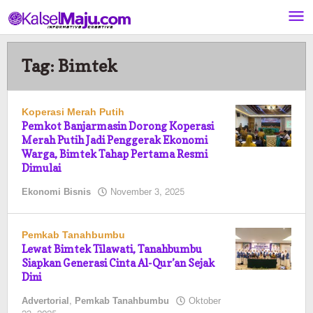
Lewati
ke
konten
Tag:
Bimtek
Koperasi Merah Putih
Pemkot Banjarmasin Dorong Koperasi
Merah Putih Jadi Penggerak Ekonomi
Warga, Bimtek Tahap Pertama Resmi
Dimulai
oleh
Ekonomi Bisnis
November 3, 2025
Pasto
Pemkab Tanahbumbu
Lewat Bimtek Tilawati, Tanahbumbu
Siapkan Generasi Cinta Al-Qur’an Sejak
Dini
Advertorial
,
Pemkab Tanahbumbu
Oktober