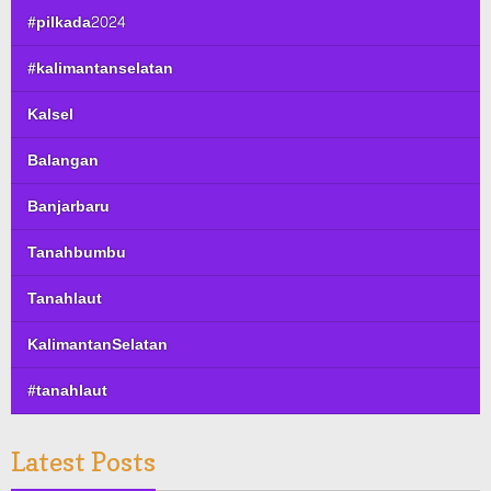
#pilkada2024
#kalimantanselatan
Kalsel
Balangan
Banjarbaru
Tanahbumbu
Tanahlaut
KalimantanSelatan
#tanahlaut
Latest Posts