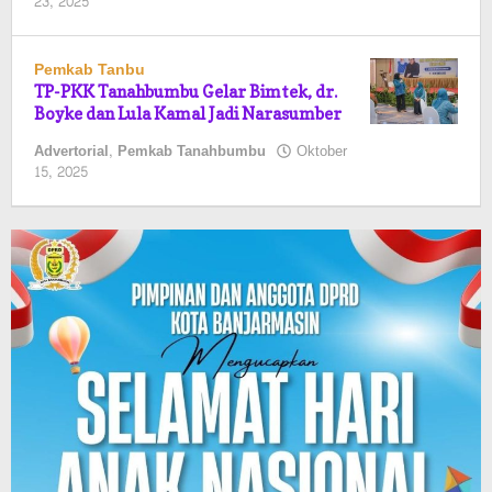
oleh
23, 2025
Pasto
Pemkab Tanbu
TP-PKK Tanahbumbu Gelar Bimtek, dr.
Boyke dan Lula Kamal Jadi Narasumber
Advertorial
,
Pemkab Tanahbumbu
Oktober
oleh
15, 2025
Pasto