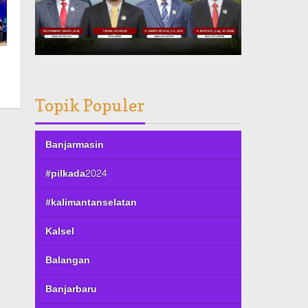
Topik Populer
Banjarmasin
#pilkada2024
#kalimantanselatan
Kalsel
Balangan
Banjarbaru