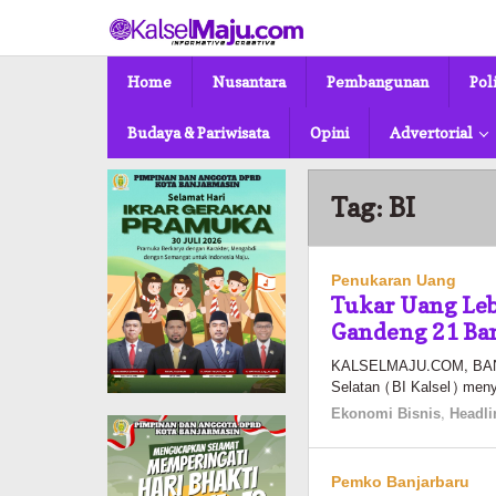
Lewati
ke
konten
Home
Nusantara
Pembangunan
Pol
Budaya & Pariwisata
Opini
Advertorial
Tag:
BI
Penukaran Uang
Tukar Uang Leb
Gandeng 21 Ba
KALSELMAJU.COM, BANJA
Selatan (BI Kalsel) menyi
Ekonomi Bisnis
,
Headli
Pemko Banjarbaru