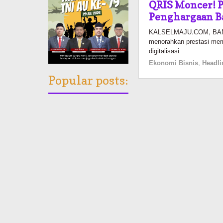
QRIS Moncer! P
Penghargaan B
KALSELMAJU.COM, BANJ
menorahkan prestasi mem
digitalisasi
Ekonomi Bisnis
,
Headli
Popular posts: