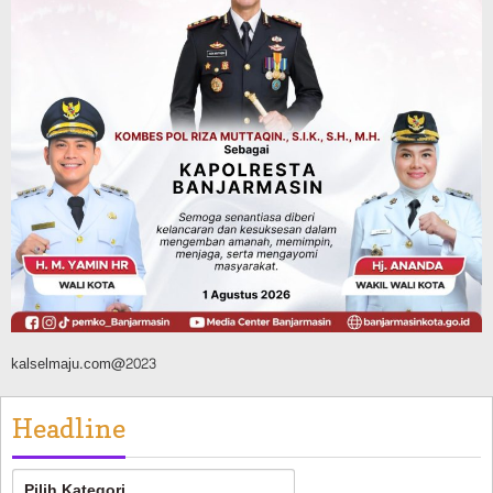
Penghijauan di Sungai Rangas
Agustus 6, 2026
Dinas PUPR Kalsel
Pembangunan
Tindak Lanjut Pascakecelakaan Maut,
Pemerintah Janji Tingkatkan Fasilitas
Keselamatan Jalan Alternatif
Banjarbaru–Batulicin
Agustus 6, 2026
kalselmaju.com@2023
Headline
Headline