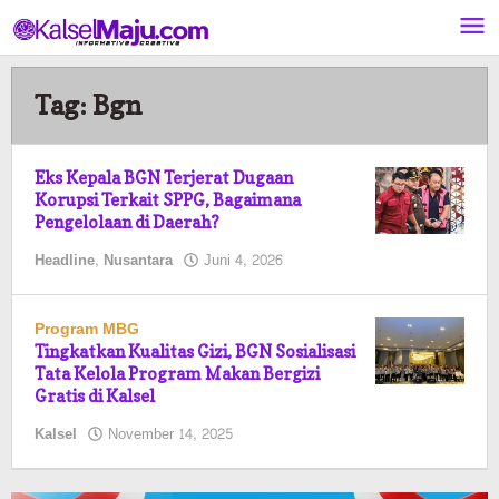
Lewati
ke
konten
Tag:
Bgn
Eks Kepala BGN Terjerat Dugaan
Korupsi Terkait SPPG, Bagaimana
Pengelolaan di Daerah?
oleh
Headline
,
Nusantara
Juni 4, 2026
Kalselmaju
Pimred
Program MBG
Tingkatkan Kualitas Gizi, BGN Sosialisasi
Tata Kelola Program Makan Bergizi
Gratis di Kalsel
oleh
Kalsel
November 14, 2025
Pasto