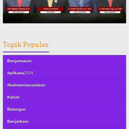
Topik Populer
Banjarmasin
#pilkada2024
#kalimantanselatan
Kalsel
Balangan
Banjarbaru