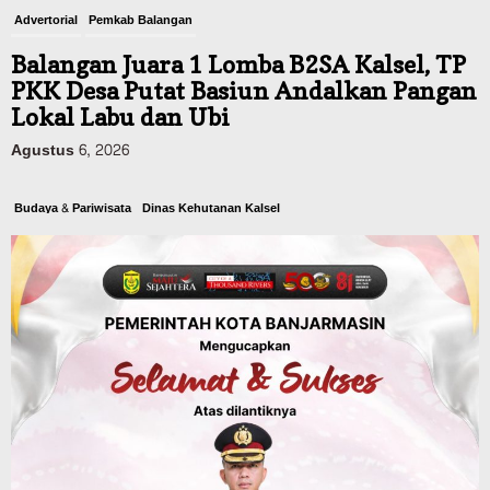
Advertorial
Pemkab Balangan
Balangan Juara 1 Lomba B2SA Kalsel, TP
PKK Desa Putat Basiun Andalkan Pangan
Lokal Labu dan Ubi
Agustus 6, 2026
Budaya & Pariwisata
Dinas Kehutanan Kalsel
Objek Wisata Tahura Mandiangin
Ditutup Sementara, Antisipasi
Kebarakan Hutan
Agustus 6, 2026
Kalsel
Kolaborasi dengan DLH Kalsel,
Komunitas Jurnalis di Kalsel Lakukan