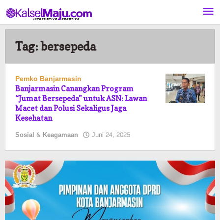
Lewati
ke
konten
Tag:
bersepeda
Pemko Banjarmasin
Banjarmasin Canangkan Program
“Jumat Bersepeda” untuk ASN: Lawan
Macet dan Polusi Sekaligus Jaga
Kesehatan
oleh
Sosial & Keagamaan
Juni 24, 2025
Pasto