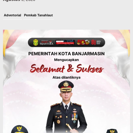
Advertorial
Pemkab Tanahlaut
Bupati Rahmat Buka Bupati Cup Basket
2026, Bidik Emas Porprov dan
Rencanakan Pindah Indoor 2027
Agustus 9, 2026
Sosial & Keagamaan
45 Pramuka Banjarmasin Berangkat ke
Jamnas XII Cibubur, Termasuk Dua
Peserta Berkebutuhan Khusus
Agustus 9, 2026
Headline
Aksi Hijau di Desa Sungairangas Banjar,