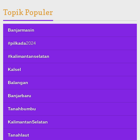
Topik Populer
Banjarmasin
#pilkada2024
#kalimantanselatan
Kalsel
Balangan
Banjarbaru
Tanahbumbu
KalimantanSelatan
Tanahlaut