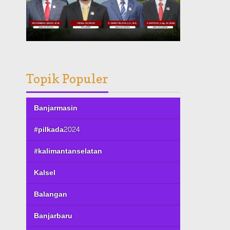
Topik Populer
Banjarmasin
#pilkada2024
#kalimantanselatan
Kalsel
Balangan
Banjarbaru