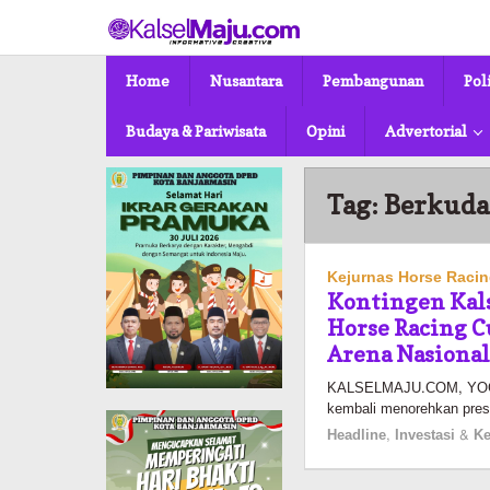
Lewati
ke
konten
Home
Nusantara
Pembangunan
Pol
Budaya & Pariwisata
Opini
Advertorial
Tag:
Berkuda
Kejurnas Horse Raci
Kontingen Kals
Horse Racing C
Arena Nasiona
KALSELMAJU.COM, YOGYA
kembali menorehkan pres
Headline
,
Investasi & 