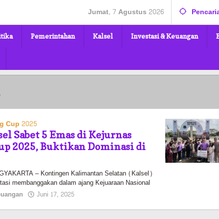
Jumat, 7 Agustus 2026
Pencari
itika
Pemerintahan
Kalsel
Investasi & Keuangan
ng Cup 2025
el Sabet 5 Emas di Kejurnas
up 2025, Buktikan Dominasi di
l
KARTA – Kontingen Kalimantan Selatan (Kalsel)
tasi membanggakan dalam ajang Kejuaraan Nasional
oleh
Keuangan
Juni 17, 2025
Pasto