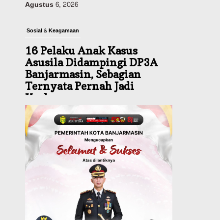
Sosial & Keagamaan
16 Pelaku Anak Kasus
Asusila Didampingi DP3A
Banjarmasin, Sebagian
Ternyata Pernah Jadi
Korban
Agustus 6, 2026
Dinas PUPR Kalsel
Pembangunan
Tindak Lanjut
Pascakecelakaan Maut,
Pemerintah Janji
Tingkatkan Fasilitas
Keselamatan Jalan
Alternatif Banjarbaru–
Batulicin