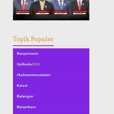
Topik Populer
Banjarmasin
#pilkada2024
#kalimantanselatan
Kalsel
Balangan
Banjarbaru