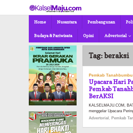
Lewati
ke
konten
Home
Nusantara
Pembangunan
Pol
Budaya & Pariwisata
Opini
Advertorial
Tag:
beraksi
Pemkab Tanahbumbu
Upacara Hari P
Pemkab Tanah
BerAKSI
KALSELMAJU.COM, BATU
menggelar Upacara Pering
Advertorial
,
Pemkab Ta