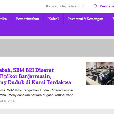
Kamis, 6 Agustus 2026
Pencari
itika
Pemerintahan
Kalsel
Investasi & Keuangan
abah, SBM BRI Diseret
Tipikor Banjarmasin,
uny Duduk di Kursi Terdakwa
RMASIN – Pengadilan Tindak Pidana Korupsi
embali menyidangkan perkara dugaan korupsi yang
oleh
et 6, 2026
Pasto