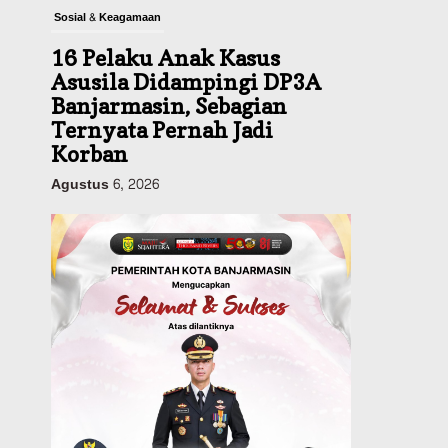
Sosial & Keagamaan
16 Pelaku Anak Kasus
Asusila Didampingi DP3A
Banjarmasin, Sebagian
Ternyata Pernah Jadi
Korban
Agustus 6, 2026
Dinas PUPR Kalsel
Pembangunan
Tindak Lanjut
Pascakecelakaan Maut,
Pemerintah Janji
Tingkatkan Fasilitas
Keselamatan Jalan
Alternatif Banjarbaru–
Batulicin