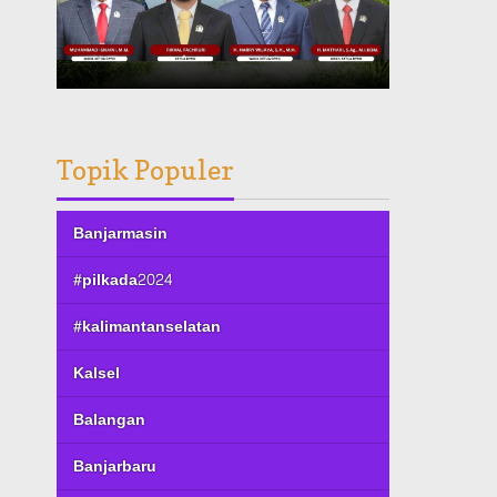
Topik Populer
Banjarmasin
#pilkada2024
#kalimantanselatan
Kalsel
Balangan
Banjarbaru