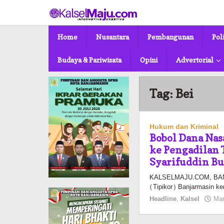
Lewati
ke
konten
Home
Nusantara
Pembangunan
Pol
Budaya & Pariwisata
Opini
Advertorial
Tag:
Bei
Hukum dan Kriminal
Bobol Dana Nas
ke Pengadilan 
Syarifuddin B
KALSELMAJU.COM, BANJA
(Tipikor) Banjarmasin k
Headline
,
Kalsel
Mar