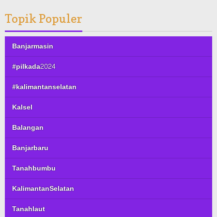
Topik Populer
Banjarmasin
#pilkada2024
#kalimantanselatan
Kalsel
Balangan
Banjarbaru
Tanahbumbu
KalimantanSelatan
Tanahlaut