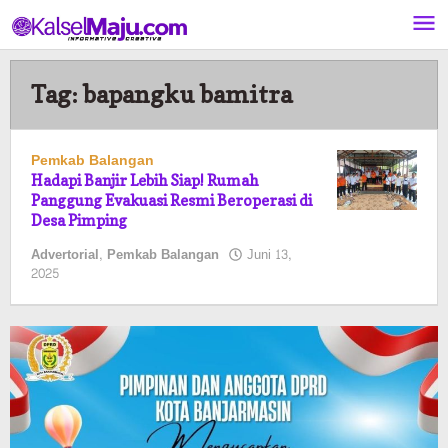
Lewati
ke
konten
Tag:
bapangku bamitra
Pemkab Balangan
Hadapi Banjir Lebih Siap! Rumah
Panggung Evakuasi Resmi Beroperasi di
Desa Pimping
Advertorial
,
Pemkab Balangan
Juni 13,
oleh
2025
Pasto