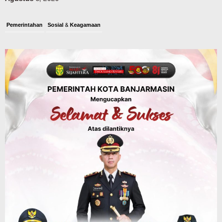
Pemerintahan
Sosial & Keagamaan
Banjarmasin Pilot Project Perlinsos
Digital, Target 30 Persen IKD Masih
Jauh, Komisi II DPR Turun Tangan
Agustus 7, 2026
Dinas PUPR Kalsel
Headline
Pembangunan
Jalan Veteran Km 5,5 Sungai Lulut
Dibuka Pasca Retak dan Amblas,
Angkutan Bertonase 6 Ton Lebih Tak
Diperbolehkan Melintas
Agustus 7, 2026
Headline