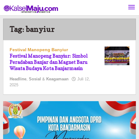
Lewati
ke
konten
Tag:
banyiur
Festival Manopeng Banyiur
Festival Manopeng Banyiur: Simbol
Peradaban Banjar dan Magnet Baru
Wisata Budaya Kota Banjarmasin
Headline
,
Sosial & Keagamaan
Juli 12,
oleh
2025
Pasto