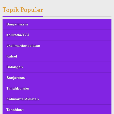
Topik Populer
Banjarmasin
#pilkada2024
#kalimantanselatan
Kalsel
Balangan
Banjarbaru
Tanahbumbu
KalimantanSelatan
Tanahlaut