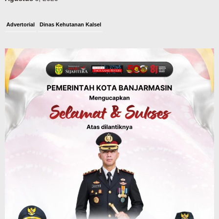
Advertorial
Dinas Kehutanan Kalsel
Api Sempat Berkobar, Karhutla di
Tahura Sultan Adam Berhasil
Dikendalikan
Agustus 8, 2026
Headline
Kalsel
Polres Banjarbaru Selidiki Penyebab
Karhutla di Cempaka, Pemilik Lahan
Mulai Dimintai Keterangan
Agustus 8, 2026
Advertorial
Pemkab Tanahlaut
Bupati Rahmat Buka Bupati Cup Basket