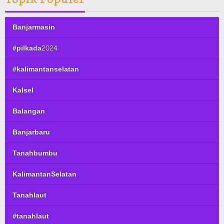
Banjarmasin
#pilkada2024
#kalimantanselatan
Kalsel
Balangan
Banjarbaru
Tanahbumbu
KalimantanSelatan
Tanahlaut
#tanahlaut