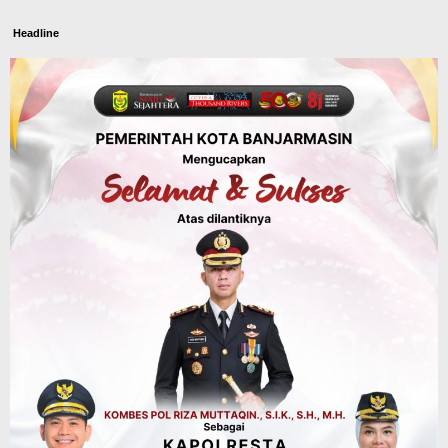
Headline
Panaskan Kembali Arena Panjat Tebing,
FPTI Banjarmasin Siapkan Sirkuit se-
Kalsel
Agustus 8, 2026
Sosial & Keagamaan
Hari Pramuka ke-65, Kwarcab
Banjarmasin Ziarah ke Makam Pangeran
Antasari dan Gelar Ulang Janji
Agustus 8, 2026
Advertorial
Dinas Kehutanan Kalsel
Api Sempat Berkobar, Karhutla di
Tahura Sultan Adam Berhasil