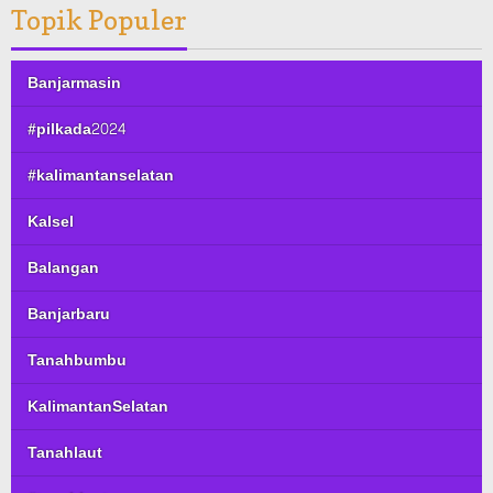
Topik Populer
Banjarmasin
#pilkada2024
#kalimantanselatan
Kalsel
Balangan
Banjarbaru
Tanahbumbu
KalimantanSelatan
Tanahlaut