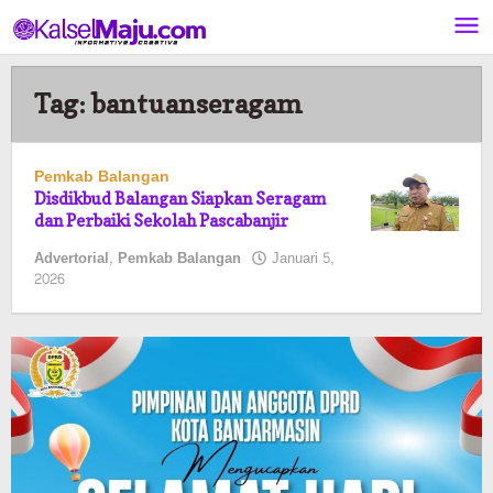
Lewati
ke
konten
Tag:
bantuanseragam
Pemkab Balangan
Disdikbud Balangan Siapkan Seragam
dan Perbaiki Sekolah Pascabanjir
Advertorial
,
Pemkab Balangan
Januari 5,
oleh
2026
Pasto