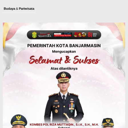
Budaya & Pariwisata
900 Peserta Ramaikan Wali Kota Cup
Kicau Mania Banjarmasin, Total Hadiah
Rp40 Juta
Agustus 10, 2026
Advertorial
Pemkab Balangan
Rapat Paripurna Balangan Capai
Kesepakatan, Perubahan APBD 2026
Segera Diproses ke Gubernur Kalsel
Agustus 10, 2026
Headline
Pembangunan
Bangunan TPA Darul Falah Cempaka
Direnovasi, Dua Dekade Lebih Belum