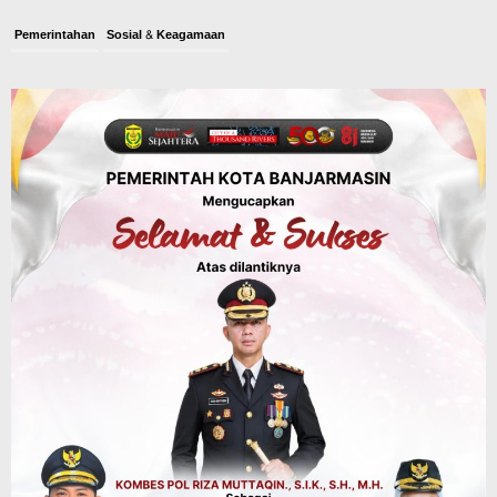
Pemerintahan
Sosial & Keagamaan
Banjarmasin Pilot Project Perlinsos
Digital, Target 30 Persen IKD Masih
Jauh, Komisi II DPR Turun Tangan
Agustus 7, 2026
Dinas PUPR Kalsel
Headline
Pembangunan
Jalan Veteran Km 5,5 Sungai Lulut
Dibuka Pasca Retak dan Amblas,
Angkutan Bertonase 6 Ton Lebih Tak
Diperbolehkan Melintas
Agustus 7, 2026
Headline
Panaskan Kembali Arena Panjat Tebing,