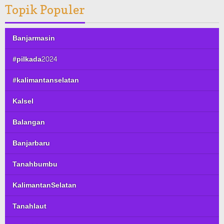
Topik Populer
Banjarmasin
#pilkada2024
#kalimantanselatan
Kalsel
Balangan
Banjarbaru
Tanahbumbu
KalimantanSelatan
Tanahlaut