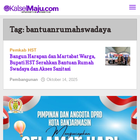
Lewati
ke
konten
Tag:
bantuanrumahswadaya
Pemkab HST
Bangun Harapan dan Martabat Warga,
Bupati HST Serahkan Bantuan Rumah
Swadaya dan Akses Sanitasi
oleh
Pembangunan
Oktober 14, 2025
Pasto