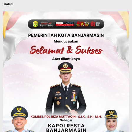
Kalsel
Operasi Sikat Intan 2026 Berakhir, Polda
Kalsel Amankan Ribuan Miras Hingga
Beberapa Tuak
Agustus 7, 2026
Advertorial
Pemkab Balangan
Silaturahmi ke DPRD Balangan, Kapolres
AKBP Arif Mansyur Perkuat Koordinasi
Keamanan Daerah
Agustus 6, 2026
Dinas PUPR Kalsel
Headline
Pembangunan
Jalan Veteran Km 5,5 Sungai Lulut
Dibuka Pasca Retak dan Amblas,
Angkutan Bertonase 6 Ton Lebih Tak