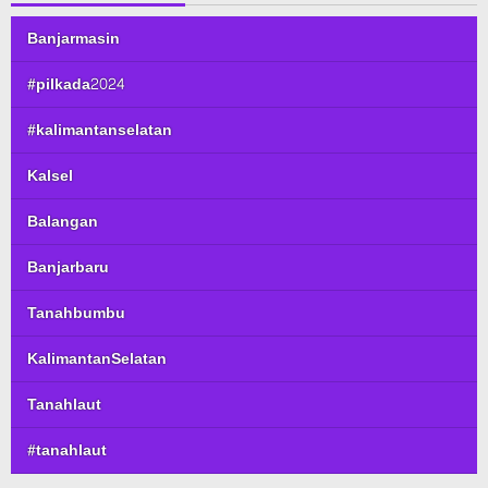
Banjarmasin
#pilkada2024
#kalimantanselatan
Kalsel
Balangan
Banjarbaru
Tanahbumbu
KalimantanSelatan
Tanahlaut
#tanahlaut