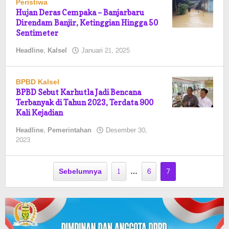
Peristiwa
Hujan Deras Cempaka – Banjarbaru
Direndam Banjir, Ketinggian Hingga 50
Sentimeter
oleh
Headline
,
Kalsel
Januari 21, 2025
Kalselmaju
Pimred
BPBD Kalsel
BPBD Sebut Karhutla Jadi Bencana
Terbanyak di Tahun 2023, Terdata 900
Kali Kejadian
Headline
,
Pemerintahan
Desember 30,
oleh
2023
Kalselmaju
Pimred
Sebelumnya
1
…
6
7