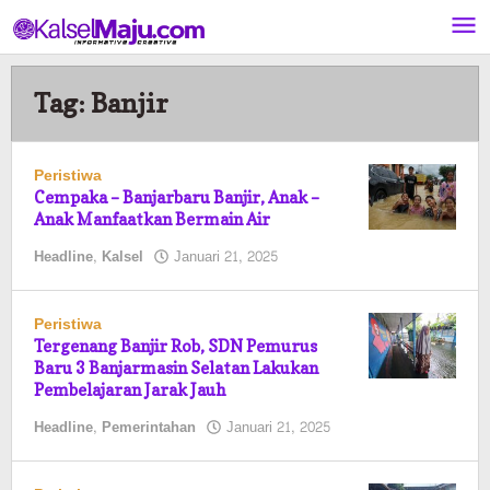
Lewati
ke
konten
Tag:
Banjir
Peristiwa
Cempaka – Banjarbaru Banjir, Anak –
Anak Manfaatkan Bermain Air
oleh
Headline
,
Kalsel
Januari 21, 2025
Kalselmaju
Pimred
Peristiwa
Tergenang Banjir Rob, SDN Pemurus
Baru 3 Banjarmasin Selatan Lakukan
Pembelajaran Jarak Jauh
oleh
Headline
,
Pemerintahan
Januari 21, 2025
Kalselmaju
Pimred