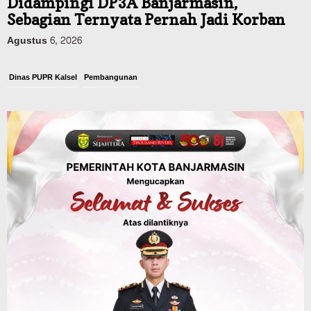
Didampingi DP3A Banjarmasin,
Sebagian Ternyata Pernah Jadi Korban
Agustus 6, 2026
Dinas PUPR Kalsel
Pembangunan
Tindak Lanjut Pascakecelakaan Maut,
Pemerintah Janji Tingkatkan Fasilitas
Keselamatan Jalan Alternatif
Banjarbaru–Batulicin
Agustus 6, 2026
Dinas Kehutanan Kalsel
Tahura Sultan Adam Sempat Alami
Kebakaran Lahan, Api Berhasil
Dipadamkan, Kadishut Kalsel
Memimpin Langsung Aksi di Lapangan