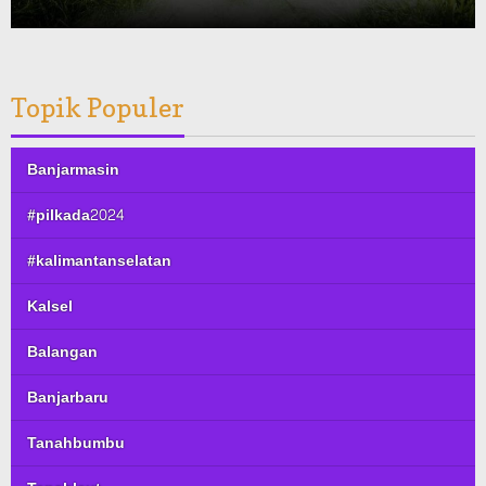
Topik Populer
Banjarmasin
#pilkada2024
#kalimantanselatan
Kalsel
Balangan
Banjarbaru
Tanahbumbu