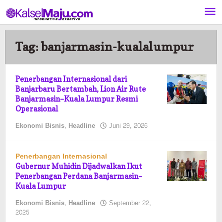
Lewati
ke
konten
Tag:
banjarmasin-kualalumpur
Penerbangan Internasional dari
Banjarbaru Bertambah, Lion Air Rute
Banjarmasin–Kuala Lumpur Resmi
Operasional
oleh
Ekonomi Bisnis
,
Headline
Juni 29, 2026
Kalselmaju
Pimred
Penerbangan Internasional
Gubernur Muhidin Dijadwalkan Ikut
Penerbangan Perdana Banjarmasin–
Kuala Lumpur
Ekonomi Bisnis
,
Headline
September 22,
oleh
2025
Pasto