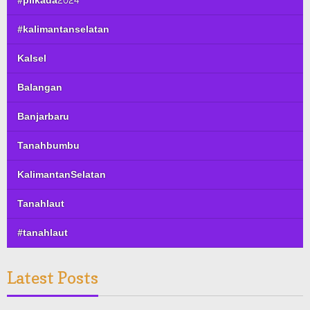
#pilkada2024
#kalimantanselatan
Kalsel
Balangan
Banjarbaru
Tanahbumbu
KalimantanSelatan
Tanahlaut
#tanahlaut
Latest Posts