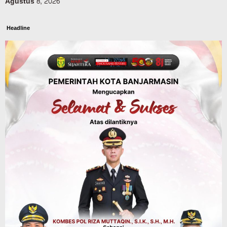
Agustus 8, 2026
Headline
Panaskan Kembali Arena Panjat Tebing,
FPTI Banjarmasin Siapkan Sirkuit se-
Kalsel
Agustus 8, 2026
Sosial & Keagamaan
Hari Pramuka ke-65, Kwarcab
Banjarmasin Ziarah ke Makam Pangeran
Antasari dan Gelar Ulang Janji
Agustus 8, 2026
Advertorial
Dinas Kehutanan Kalsel
Api Sempat Berkobar, Karhutla di