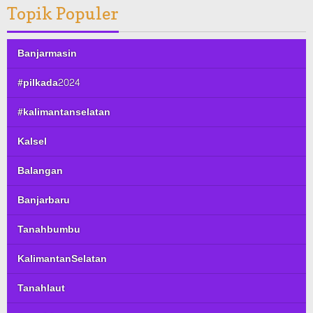
Topik Populer
Banjarmasin
#pilkada2024
#kalimantanselatan
Kalsel
Balangan
Banjarbaru
Tanahbumbu
KalimantanSelatan
Tanahlaut