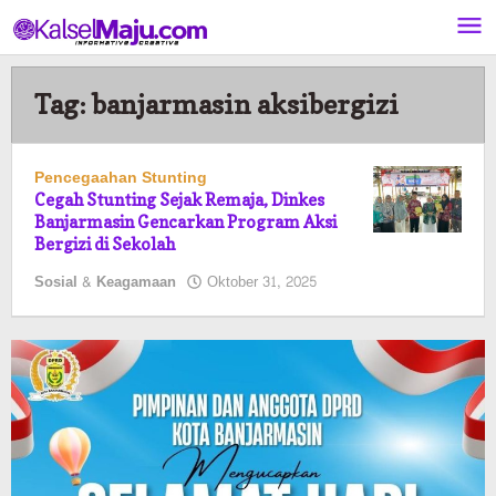
Lewati
ke
konten
Tag:
banjarmasin aksibergizi
Pencegaahan Stunting
Cegah Stunting Sejak Remaja, Dinkes
Banjarmasin Gencarkan Program Aksi
Bergizi di Sekolah
oleh
Sosial & Keagamaan
Oktober 31, 2025
Pasto