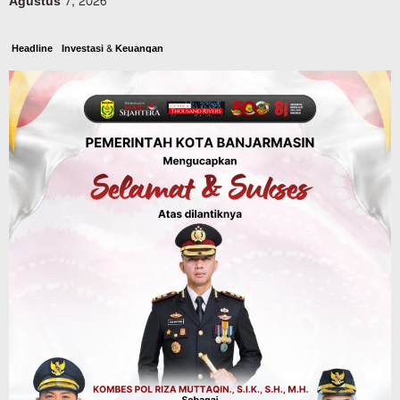
Agustus 7, 2026
Headline
Investasi & Keuangan
KUA-PPAS 2027 Banjarbaru Defisit 170
Miliar, Pendapatan 1,2 Triliun Belanja
1,37 Triliun, Tutup Kekurangan dari
SiLPA
Agustus 7, 2026
Kalsel
Operasi Sikat Intan 2026 Berakhir, Polda
Kalsel Amankan Ribuan Miras Hingga
Beberapa Tuak
Agustus 7, 2026
Pemerintahan
Sosial & Keagamaan