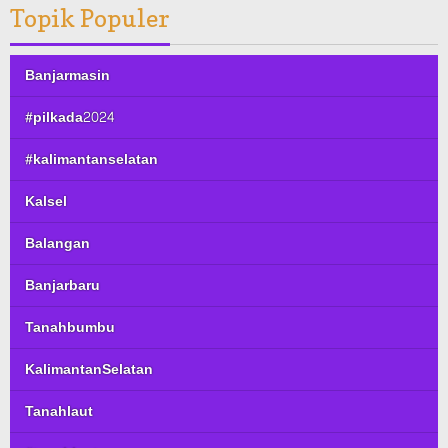
Topik Populer
Banjarmasin
#pilkada2024
#kalimantanselatan
Kalsel
Balangan
Banjarbaru
Tanahbumbu
KalimantanSelatan
Tanahlaut