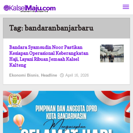
Lewati
ke
konten
Tag:
bandaranbanjarbaru
Bandara Syamsudin Noor Pastikan
Kesiapan Operasional Keberangkatan
Haji, Layani Ribuan Jemaah Kalsel
Kalteng
oleh
Ekonomi Bisnis
,
Headline
April 16, 2026
Kalselmaju
Pimred