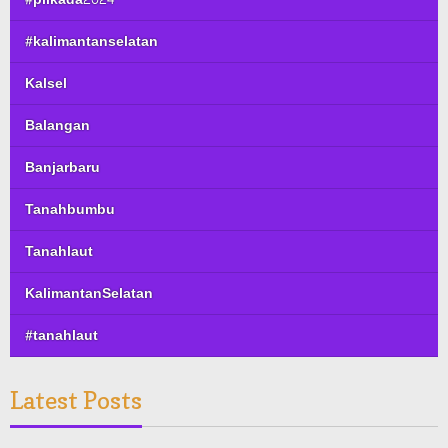
#kalimantanselatan
Kalsel
Balangan
Banjarbaru
Tanahbumbu
Tanahlaut
KalimantanSelatan
#tanahlaut
Latest Posts