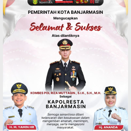
Keselamatan Jalan Alternatif
Banjarbaru–Batulicin
Agustus 6, 2026
Dinas Kehutanan Kalsel
Tahura Sultan Adam Sempat Alami
Kebakaran Lahan, Api Berhasil
Dipadamkan, Kadishut Kalsel
Memimpin Langsung Aksi di Lapangan
Agustus 6, 2026
Advertorial
Pemkab Balangan
Silaturahmi ke DPRD Balangan, Kapolres
AKBP Arif Mansyur Perkuat Koordinasi
Keamanan Daerah
Agustus 6, 2026