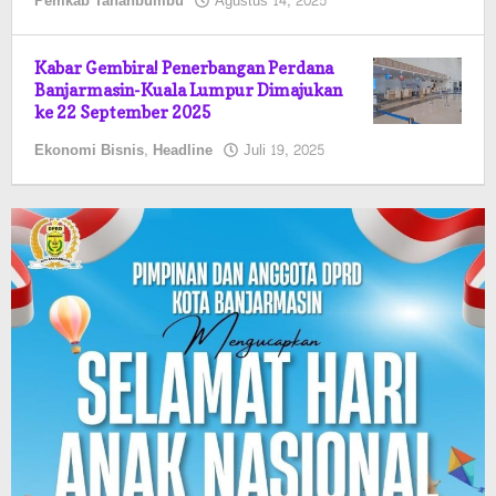
oleh
Pemkab Tanahbumbu
Agustus 14, 2025
Pasto
Kabar Gembira! Penerbangan Perdana
Banjarmasin-Kuala Lumpur Dimajukan
ke 22 September 2025
oleh
Ekonomi Bisnis
,
Headline
Juli 19, 2025
Pasto