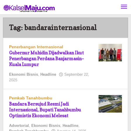
Lewati
ke
konten
Tag:
bandarainternasional
Penerbangan Internasional
Gubernur Muhidin Dijadwalkan Ikut
Penerbangan Perdana Banjarmasin–
Kuala Lumpur
Ekonomi Bisnis
,
Headline
September 22,
oleh
2025
Pasto
Pemkab Tanahbumbu
Bandara Bersujud Resmi Jadi
Internasional, Bupati Tanahbumbu
Optimistis Ekonomi Melesat
Advertorial
,
Ekonomi Bisnis
,
Headline
,