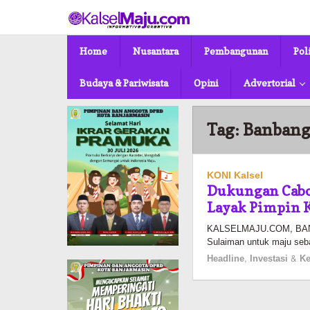
Lewati
ke
konten
Home
Nusantara
Pembangunan
Pol
Budaya & Pariwisata
Opini
Advertorial
Tag:
Banban
KONI Kalsel
Dukungan Cabo
Layak Pimpin 
KALSELMAJU.COM, BANJ
Sulaiman untuk maju seb
Headline
,
Investasi & 