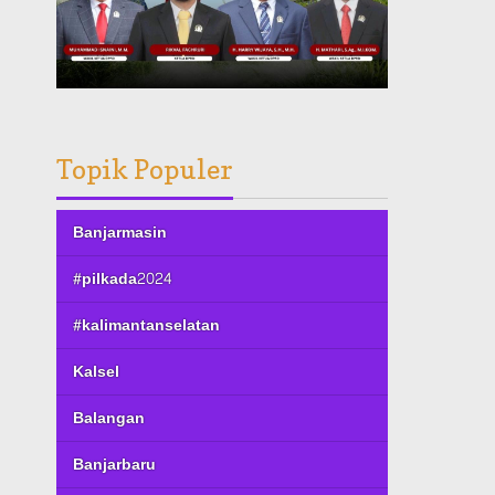
Topik Populer
Banjarmasin
#pilkada2024
#kalimantanselatan
Kalsel
Balangan
Banjarbaru