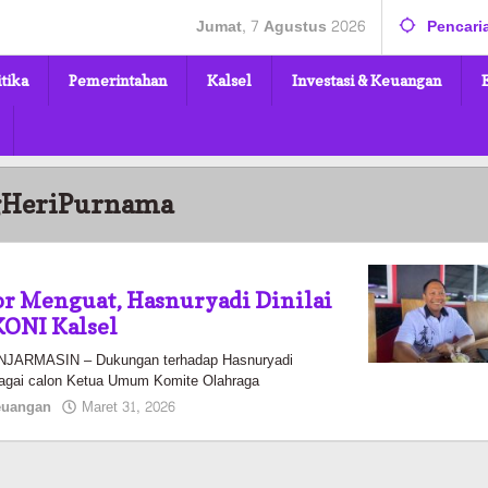
Jumat, 7 Agustus 2026
Pencari
itika
Pemerintahan
Kalsel
Investasi & Keuangan
gHeriPurnama
r Menguat, Hasnuryadi Dinilai
KONI Kalsel
ARMASIN – Dukungan terhadap Hasnuryadi
agai calon Ketua Umum Komite Olahraga
oleh
Keuangan
Maret 31, 2026
Pasto