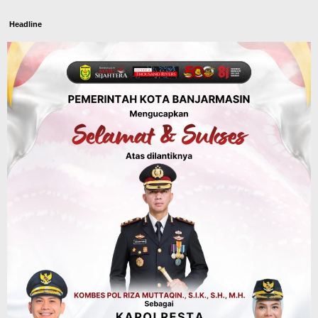
Headline
Panaskan Kembali Arena Panjat Tebing,
FPTI Banjarmasin Siapkan Sirkuit se-
Kalsel
Agustus 8, 2026
Sosial & Keagamaan
Hari Pramuka ke-65, Kwarcab
Banjarmasin Ziarah ke Makam Pangeran
Antasari dan Gelar Ulang Janji
Agustus 8, 2026
Advertorial
Dinas Kehutanan Kalsel
Api Sempat Berkobar, Karhutla di
Tahura Sultan Adam Berhasil