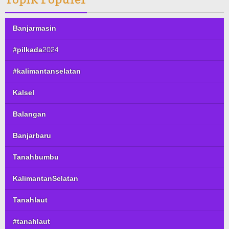
Banjarmasin
#pilkada2024
#kalimantanselatan
Kalsel
Balangan
Banjarbaru
Tanahbumbu
KalimantanSelatan
Tanahlaut
#tanahlaut