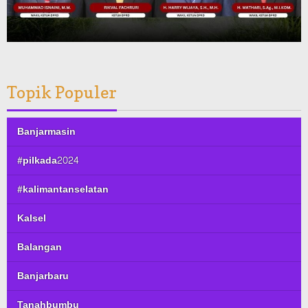
Topik Populer
Banjarmasin
#pilkada2024
#kalimantanselatan
Kalsel
Balangan
Banjarbaru
Tanahbumbu