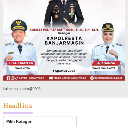
Agustus 6, 2026
Dinas PUPR Kalsel
Headline
Pembangunan
Jalan Veteran Km 5,5 Sungai Lulut
Dibuka Pasca Retak dan Amblas,
Angkutan Bertonase 6 Ton Lebih Tak
Diperbolehkan Melintas
Agustus 7, 2026
kalselmaju.com@2023
Headline
Headline