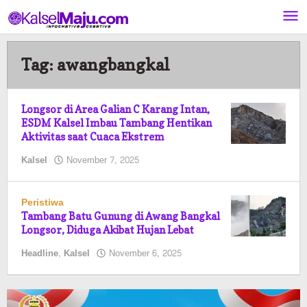
Lewati
ke
konten
Tag:
awangbangkal
Longsor di Area Galian C Karang Intan,
ESDM Kalsel Imbau Tambang Hentikan
Aktivitas saat Cuaca Ekstrem
oleh
Kalsel
November 7, 2025
Pasto
Peristiwa
Tambang Batu Gunung di Awang Bangkal
Longsor, Diduga Akibat Hujan Lebat
oleh
Headline
,
Kalsel
November 6, 2025
Pasto