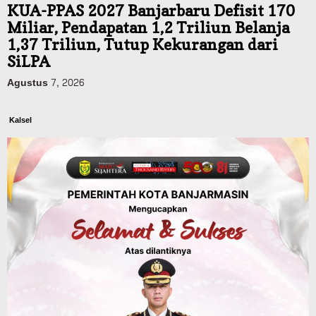
KUA-PPAS 2027 Banjarbaru Defisit 170
Miliar, Pendapatan 1,2 Triliun Belanja
1,37 Triliun, Tutup Kekurangan dari
SiLPA
Agustus 7, 2026
Kalsel
Operasi Sikat Intan 2026 Berakhir, Polda
Kalsel Amankan Ribuan Miras Hingga
Beberapa Tuak
Agustus 7, 2026
Advertorial
Pemkab Balangan
Silaturahmi ke DPRD Balangan, Kapolres
AKBP Arif Mansyur Perkuat Koordinasi
Keamanan Daerah