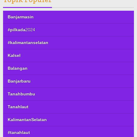
Banjarmasin
#pilkada2024
#kalimantanselatan
Kalsel
Balangan
Banjarbaru
Tanahbumbu
Tanahlaut
KalimantanSelatan
#tanahlaut