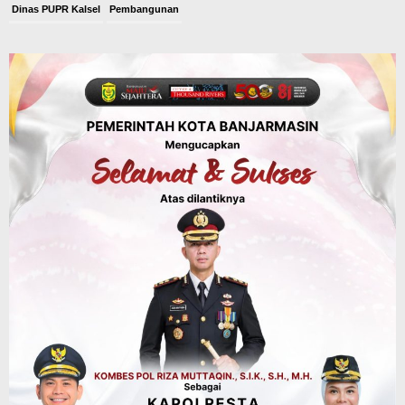
Dinas PUPR Kalsel
Pembangunan
Tindak Lanjut Pascakecelakaan Maut,
Pemerintah Janji Tingkatkan Fasilitas
Keselamatan Jalan Alternatif
Banjarbaru–Batulicin
Agustus 6, 2026
Dinas Kehutanan Kalsel
Tahura Sultan Adam Sempat Alami
Kebakaran Lahan, Api Berhasil
Dipadamkan, Kadishut Kalsel
Memimpin Langsung Aksi di Lapangan
Agustus 6, 2026
Advertorial
Pemkab Balangan
Silaturahmi ke DPRD Balangan, Kapolres