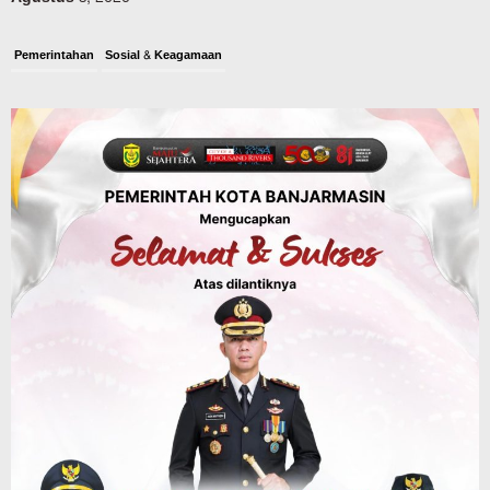
Pemerintahan
Sosial & Keagamaan
Banjarmasin Pilot Project Perlinsos
Digital, Target 30 Persen IKD Masih
Jauh, Komisi II DPR Turun Tangan
Agustus 7, 2026
Dinas PUPR Kalsel
Headline
Pembangunan
Jalan Veteran Km 5,5 Sungai Lulut
Dibuka Pasca Retak dan Amblas,
Angkutan Bertonase 6 Ton Lebih Tak
Diperbolehkan Melintas
Agustus 7, 2026
Headline