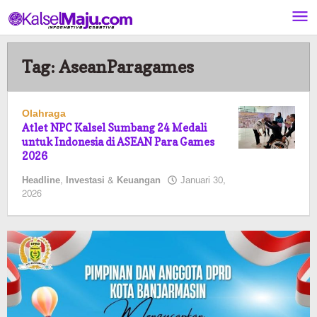
Lewati
ke
konten
Tag:
AseanParagames
Olahraga
Atlet NPC Kalsel Sumbang 24 Medali
untuk Indonesia di ASEAN Para Games
2026
Headline
,
Investasi & Keuangan
Januari 30,
oleh
2026
Pasto