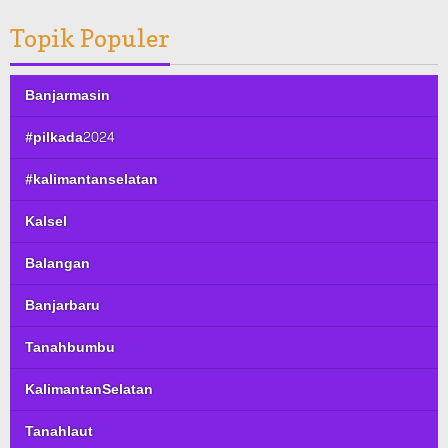
Topik Populer
Banjarmasin
#pilkada2024
#kalimantanselatan
Kalsel
Balangan
Banjarbaru
Tanahbumbu
KalimantanSelatan
Tanahlaut