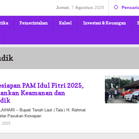
Jumat, 7 Agustus 2026
Pencari
itika
Pemerintahan
Kalsel
Investasi & Keuangan
udik
siapan PAM Idul Fitri 2025,
ekankan Keamanan dan
dik
HARI – Bupati Tanah Laut (Tala) H. Rahmat
elar Pasukan Kesiapan
oleh
, 2025
Pasto