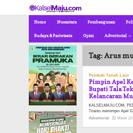
Lewati
ke
konten
Home
Nusantara
Pembangunan
Pol
Budaya & Pariwisata
Opini
Advertorial
Tag:
Arus m
Pemkab Tanah Laut
Pimpin Apel Ke
Bupati Tala T
Kelancaran Mu
KALSELMAJU.COM, PELAI
Trianto memimpin Apel G
Advertorial
Maret 20