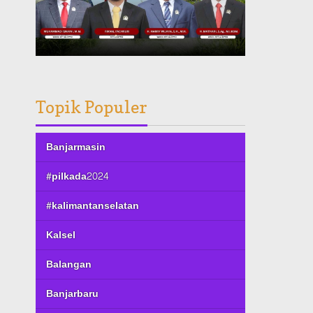
Topik Populer
Banjarmasin
#pilkada2024
#kalimantanselatan
Kalsel
Balangan
Banjarbaru