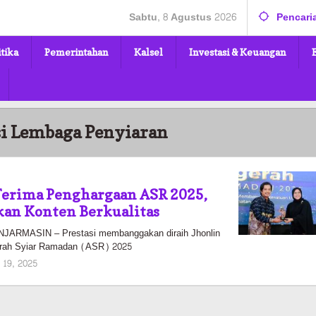
Sabtu, 8 Agustus 2026
Pencari
itika
Pemerintahan
Kalsel
Investasi & Keuangan
si Lembaga Penyiaran
Terima Penghargaan ASR 2025,
kan Konten Berkualitas
RMASIN – Prestasi membanggakan diraih Jhonlin
erah Syiar Ramadan (ASR) 2025
oleh
 19, 2025
Pasto