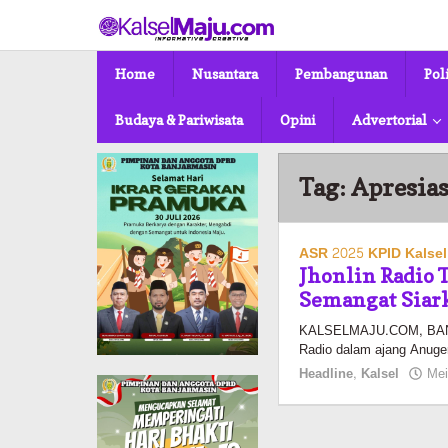
Lewati
ke
konten
Home
Nusantara
Pembangunan
Pol
Budaya & Pariwisata
Opini
Advertorial
Tag:
Apresia
ASR 2025 KPID Kalsel
Jhonlin Radio 
Semangat Siar
KALSELMAJU.COM, BANJA
Radio dalam ajang Anug
Headline
,
Kalsel
Mei