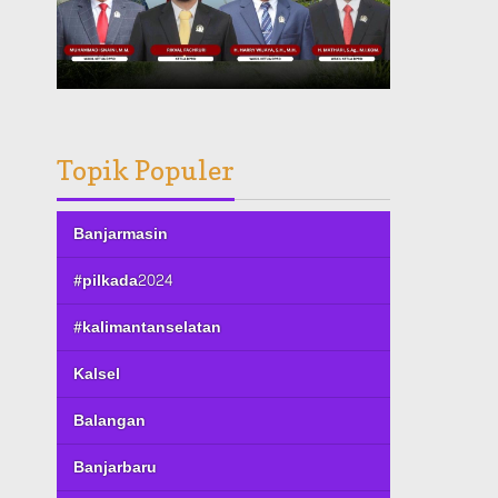
Topik Populer
Banjarmasin
#pilkada2024
#kalimantanselatan
Kalsel
Balangan
Banjarbaru