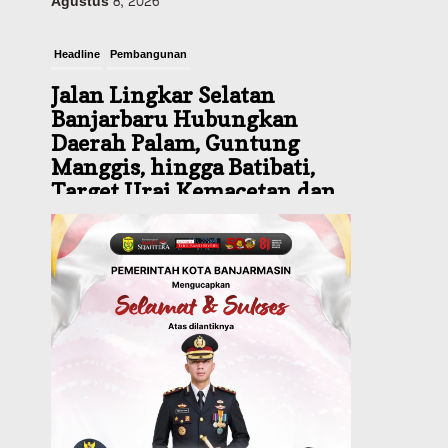
Headline
Pembangunan
Jalan Lingkar Selatan
Banjarbaru Hubungkan
Daerah Palam, Guntung
Manggis, hingga Batibati,
Target Urai Kemacetan dan
Buka Kawasan Baru
Agustus 8, 2026
Headline
Panaskan Kembali Arena
Panjat Tebing, FPTI
Banjarmasin Siapkan
Sirkuit se-Kalsel
Agustus 8, 2026