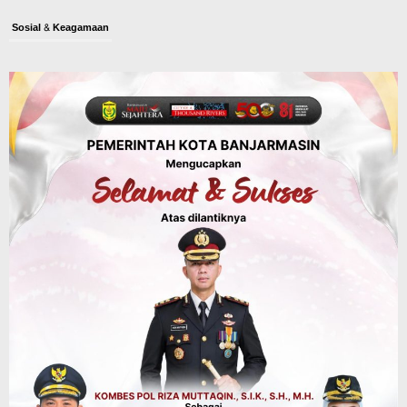
Sosial & Keagamaan
45 Pramuka Banjarmasin Berangkat ke
Jamnas XII Cibubur, Termasuk Dua
Peserta Berkebutuhan Khusus
Agustus 9, 2026
Budaya & Pariwisata
Bunda PAUD Banjarmasin Ajak Anak
Belajar Sambil Lihat Satwa, Jelajah
Literasi di Taman Jahri Saleh
Agustus 9, 2026
Advertorial
Pemkab Balangan
28 Pelajar Halong Balangan Jalani
Latihan Intensif Paskibraka, Ditempa