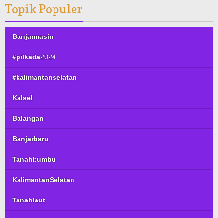
Topik Populer
Banjarmasin
#pilkada2024
#kalimantanselatan
Kalsel
Balangan
Banjarbaru
Tanahbumbu
KalimantanSelatan
Tanahlaut