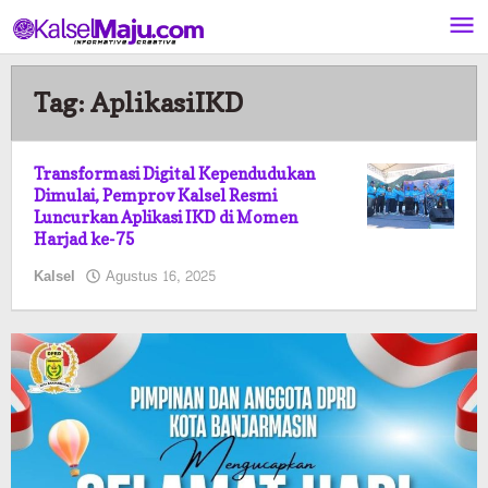
Lewati
ke
konten
Tag:
AplikasiIKD
Transformasi Digital Kependudukan
Dimulai, Pemprov Kalsel Resmi
Luncurkan Aplikasi IKD di Momen
Harjad ke-75
oleh
Kalsel
Agustus 16, 2025
Pasto