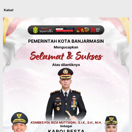
Kalsel
Operasi Sikat Intan 2026 Berakhir, Polda
Kalsel Amankan Ribuan Miras Hingga
Beberapa Tuak
Agustus 7, 2026
Advertorial
Pemkab Balangan
Silaturahmi ke DPRD Balangan, Kapolres
AKBP Arif Mansyur Perkuat Koordinasi
Keamanan Daerah
Agustus 6, 2026
Dinas PUPR Kalsel
Headline
Pembangunan
Jalan Veteran Km 5,5 Sungai Lulut
Dibuka Pasca Retak dan Amblas,