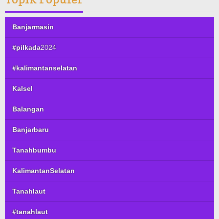
Banjarmasin
#pilkada2024
#kalimantanselatan
Kalsel
Balangan
Banjarbaru
Tanahbumbu
KalimantanSelatan
Tanahlaut
#tanahlaut