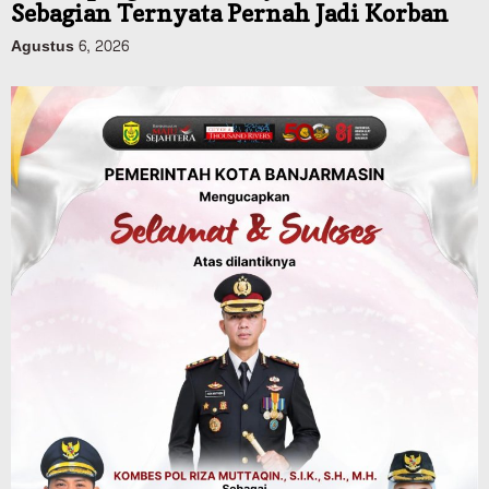
Dinas PUPR Kalsel
Pembangunan
Tindak Lanjut Pascakecelakaan Maut,
Pemerintah Janji Tingkatkan Fasilitas
Keselamatan Jalan Alternatif
Banjarbaru–Batulicin
Agustus 6, 2026
Dinas Kehutanan Kalsel
Tahura Sultan Adam Sempat Alami
Kebakaran Lahan, Api Berhasil
Dipadamkan, Kadishut Kalsel
Memimpin Langsung Aksi di Lapangan
Agustus 6, 2026
Advertorial
Pemkab Balangan