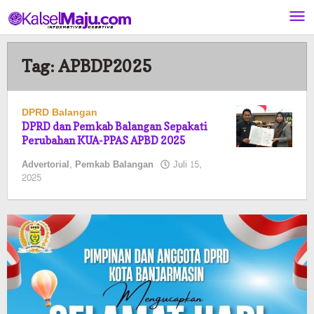
Lewati
ke
konten
Tag:
APBDP2025
DPRD Balangan
DPRD dan Pemkab Balangan Sepakati
Perubahan KUA-PPAS APBD 2025
Advertorial
,
Pemkab Balangan
Juli 15,
oleh
2025
Pasto