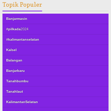
Topik Populer
Banjarmasin
#pilkada2024
#kalimantanselatan
Kalsel
Balangan
Banjarbaru
Tanahbumbu
Tanahlaut
KalimantanSelatan